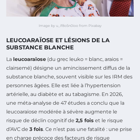
Image by u_if8o5n0ioo from Pixabay
LEUCOARAÏOSE ET LÉSIONS DE LA
SUBSTANCE BLANCHE
La
leucoaraïose
(du grec
leuko
= blanc,
araios
=
clairsemé) désigne un amincissement diffus de la
substance blanche, souvent visible sur les IRM des
personnes âgées. Elle est liée à l’hypertension
artérielle, au diabète et au tabagisme. En 2026,
une méta-analyse de 47 études a conclu que la
leucoaraïose modérée à sévère augmente le
risque de déclin cognitif de
2,5 fois
et le risque
d’AVC de
3 fois
. Ce n’est pas une fatalité : une prise
en charge précoce des facteurs de risque