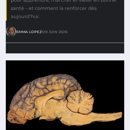
pour apprendre, marcher et vieillir en bonne
santé – et comment la renforcer dès
aujourd’hui.
•
EMMA LOPEZ
28 JUIN 2026