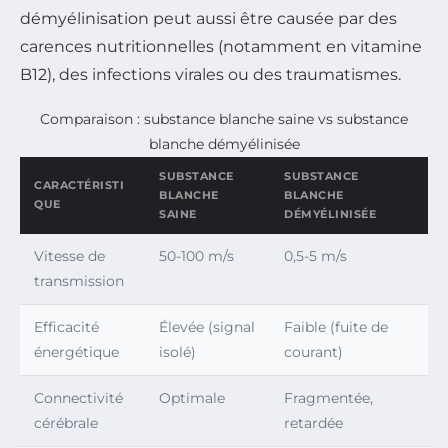
démyélinisation peut aussi être causée par des
carences nutritionnelles (notamment en vitamine
B12), des infections virales ou des traumatismes.
Comparaison : substance blanche saine vs substance
blanche démyélinisée
SUBSTANCE
SUBSTANCE
CARACTÉRISTI
BLANCHE
BLANCHE
QUE
SAINE
DÉMYÉLINISÉE
Vitesse de
50-100 m/s
0,5-5 m/s
transmission
Efficacité
Élevée (signal
Faible (fuite de
énergétique
isolé)
courant)
Connectivité
Optimale
Fragmentée,
cérébrale
retardée