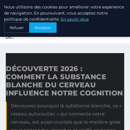
Nous utilisons des cookies pour améliorer votre expérience
PTIT ANNUAIRE
de navigation. En poursuivant, vous acceptez notre
politique de confidentialité.
En savoir plus
ACCUEIL
Refuser
Accepter
DÉCOUVERTE 2026 : COMMENT LA SUBSTANCE BLANCHE
DU…
DÉCOUVERTE 2026 :
COMMENT LA SUBSTANCE
BLANCHE DU CERVEAU
INFLUENCE NOTRE COGNITION
Découvrez pourquoi la substance blanche, ce «
réseau autoroutier » qui connecte votre
cerveau, est aussi cruciale que la matière grise