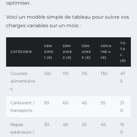
optimiser.
Voici un modèle simple de tableau pour suivre vos
charges variables sur un mois :
TO
SEM
SEM
SEM
SEMA
TA
CATÉGORIE
AINE
AINE
AINE
INE 4
L
1 (€)
2 (€)
3 (€)
(€)
(€)
Courses
120
110
115
130
47
alimentaire
5
s
Carburant /
50
60
45
55
21
transports
0
Repas
30
40
35
45
15
extérieurs /
0