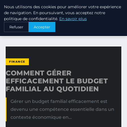
Nous utilisons des cookies pour améliorer votre expérience
PTIT ANNUAIRE
de navigation. En poursuivant, vous acceptez notre
politique de confidentialité.
En savoir plus
ACCUEIL
FINANCE
Refuser
Accepter
COMMENT GÉRER EFFICACEMENT LE BUDGET FAMILIAL AU…
FINANCE
COMMENT GÉRER
EFFICACEMENT LE BUDGET
FAMILIAL AU QUOTIDIEN
Gérer un budget familial efficacement est
devenu une compétence essentielle dans un
contexte économique en…