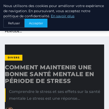
Nous utilisons des cookies pour améliorer votre expérience
PTIT ANNUAIRE
de navigation. En poursuivant, vous acceptez notre
politique de confidentialité.
En savoir plus
ACCUEIL
DIVERS
Refuser
Accepter
COMMENT MAINTENIR UNE BONNE SANTÉ MENTALE EN
PÉRIODE…
DIVERS
COMMENT MAINTENIR UNE
BONNE SANTÉ MENTALE EN
PÉRIODE DE STRESS
Comprendre le stress et ses effets sur la santé
mentale Le stress est une réponse…