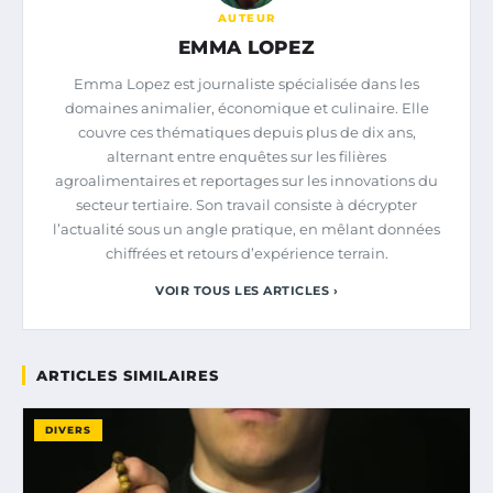
AUTEUR
EMMA LOPEZ
Emma Lopez est journaliste spécialisée dans les
domaines animalier, économique et culinaire. Elle
couvre ces thématiques depuis plus de dix ans,
alternant entre enquêtes sur les filières
agroalimentaires et reportages sur les innovations du
secteur tertiaire. Son travail consiste à décrypter
l’actualité sous un angle pratique, en mêlant données
chiffrées et retours d’expérience terrain.
VOIR TOUS LES ARTICLES ›
ARTICLES SIMILAIRES
DIVERS