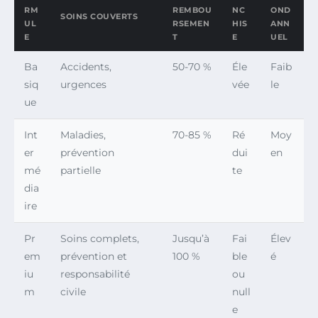
RM
REMBOU
NC
OND
SOINS COUVERTS
UL
RSEMEN
HIS
ANN
E
T
E
UEL
Ba
Accidents,
50-70 %
Éle
Faib
siq
urgences
vée
le
ue
Int
Maladies,
70-85 %
Ré
Moy
er
prévention
dui
en
mé
partielle
te
dia
ire
Pr
Soins complets,
Jusqu’à
Fai
Élev
em
prévention et
100 %
ble
é
iu
responsabilité
ou
m
civile
null
e