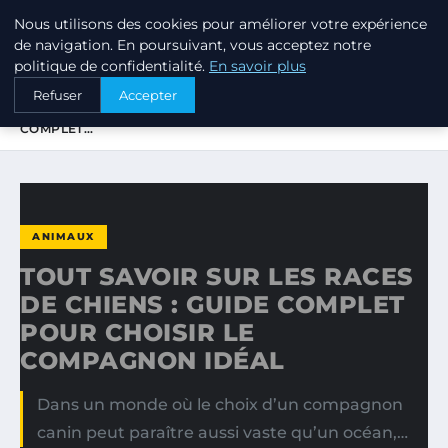
Nous utilisons des cookies pour améliorer votre expérience
PTIT ANNUAIRE
de navigation. En poursuivant, vous acceptez notre
politique de confidentialité.
En savoir plus
ACCUEIL
ANIMAUX
Refuser
Accepter
TOUT SAVOIR SUR LES RACES DE CHIENS : GUIDE
COMPLET…
ANIMAUX
TOUT SAVOIR SUR LES RACES
DE CHIENS : GUIDE COMPLET
POUR CHOISIR LE
COMPAGNON IDÉAL
Dans un monde où le choix d’un compagnon
canin peut paraître aussi vaste qu’un océan,…