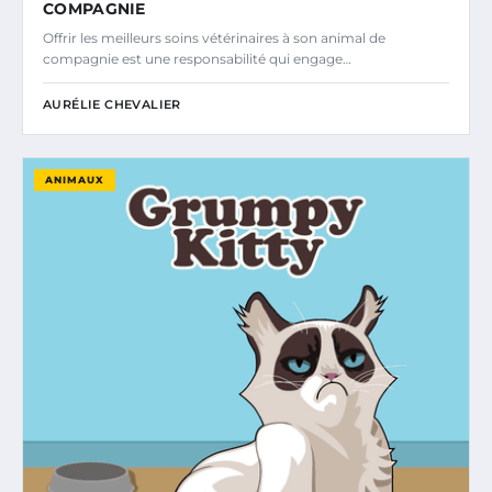
COMPAGNIE
Offrir les meilleurs soins vétérinaires à son animal de
compagnie est une responsabilité qui engage…
AURÉLIE CHEVALIER
ANIMAUX