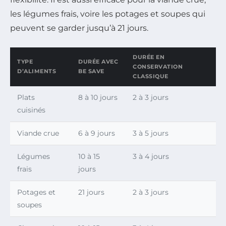
les légumes frais, voire les potages et soupes qui
peuvent se garder jusqu’à 21 jours.
DURÉE EN
TYPE
DURÉE AVEC
CONSERVATION
D’ALIMENTS
BE SAVE
CLASSIQUE
Plats
8 à 10 jours
2 à 3 jours
cuisinés
Viande crue
6 à 9 jours
3 à 5 jours
Légumes
10 à 15
3 à 4 jours
frais
jours
Potages et
21 jours
2 à 3 jours
soupes