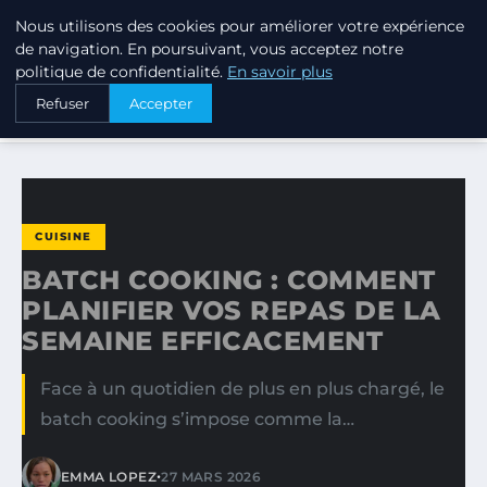
Nous utilisons des cookies pour améliorer votre expérience
PTIT ANNUAIRE
de navigation. En poursuivant, vous acceptez notre
politique de confidentialité.
En savoir plus
ACCUEIL
CUISINE
Refuser
Accepter
BATCH COOKING : COMMENT PLANIFIER VOS REPAS DE LA…
CUISINE
BATCH COOKING : COMMENT
PLANIFIER VOS REPAS DE LA
SEMAINE EFFICACEMENT
Face à un quotidien de plus en plus chargé, le
batch cooking s’impose comme la…
•
EMMA LOPEZ
27 MARS 2026