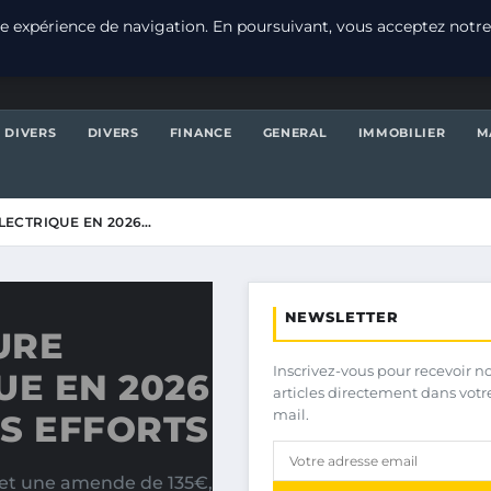
e expérience de navigation. En poursuivant, vous acceptez notre
DIVERS
DIVERS
FINANCE
GENERAL
IMMOBILIER
M
LECTRIQUE EN 2026…
NEWSLETTER
URE
Inscrivez-vous pour recevoir n
UE EN 2026
articles directement dans votr
mail.
S EFFORTS
s et une amende de 135€,