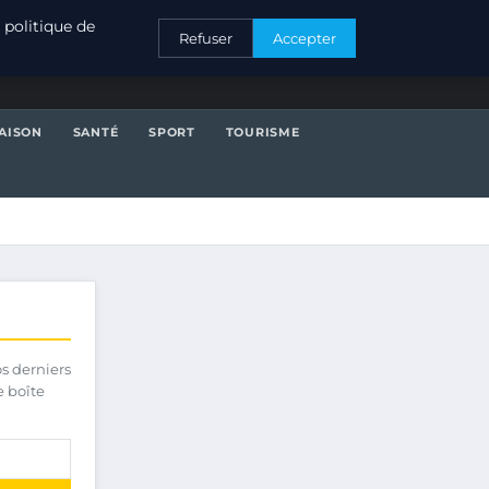
CONTACT
 politique de
Refuser
Accepter
AISON
SANTÉ
SPORT
TOURISME
os derniers
e boîte