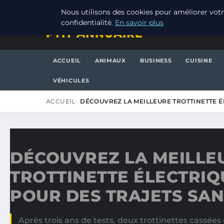
VENDREDI 7 AOÛT 2026
Nous utilisons des cookies pour améliorer votr
confidentialité.
En savoir plus
PTIT ANNUAIRE
ACCUEIL
ANIMAUX
BUSINESS
CUISINE
VÉHICULES
ACCUEIL
DÉCOUVREZ LA MEILLEURE TROTTINETTE É
DÉCOUVREZ LA MEILLE
TROTTINETTE ÉLECTRIQ
POUR DES TRAJETS SAN
Après trois ans de tests, deux trottinettes cassée