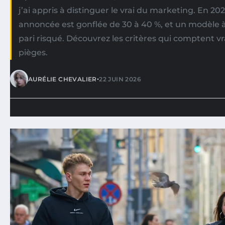
j’ai appris à distinguer le vrai du marketing. En 20
annoncée est gonflée de 30 à 40 %, et un modèle 
pari risqué. Découvrez les critères qui comptent vr
pièges.
•
AURÉLIE CHEVALIER
22 JUIN 2026