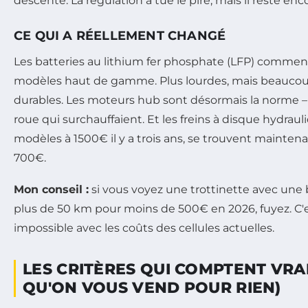
descente. La régulation a tué le pire, mais il reste enc
CE QUI A RÉELLEMENT CHANGÉ
Les batteries au lithium fer phosphate (LFP) commence
modèles haut de gamme. Plus lourdes, mais beaucoup
durables. Les moteurs hub sont désormais la norme – 
roue qui surchauffaient. Et les freins à disque hydraul
modèles à 1500€ il y a trois ans, se trouvent maintena
700€.
Mon conseil :
si vous voyez une trottinette avec une
plus de 50 km pour moins de 500€ en 2026, fuyez. 
impossible avec les coûts des cellules actuelles.
LES CRITÈRES QUI COMPTENT VRA
QU'ON VOUS VEND POUR RIEN)