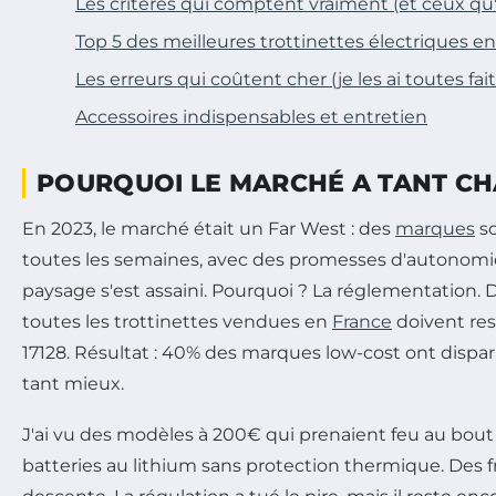
Les critères qui comptent vraiment (et ceux qu
Top 5 des meilleures trottinettes électriques e
Les erreurs qui coûtent cher (je les ai toutes fai
Accessoires indispensables et entretien
POURQUOI LE MARCHÉ A TANT CH
En 2023, le marché était un Far West : des
marques
so
toutes les semaines, avec des promesses d'autonomie 
paysage s'est assaini. Pourquoi ? La réglementation. D
toutes les trottinettes vendues en
France
doivent re
17128. Résultat : 40% des marques low-cost ont dispar
tant mieux.
J'ai vu des modèles à 200€ qui prenaient feu au bout 
batteries au lithium sans protection thermique. Des f