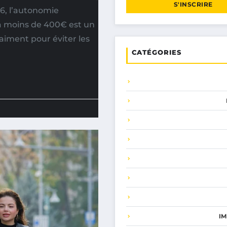
S'INSCRIRE
26, l’autonomie
à moins de 400€ est un
aiment pour éviter les
CATÉGORIES
I