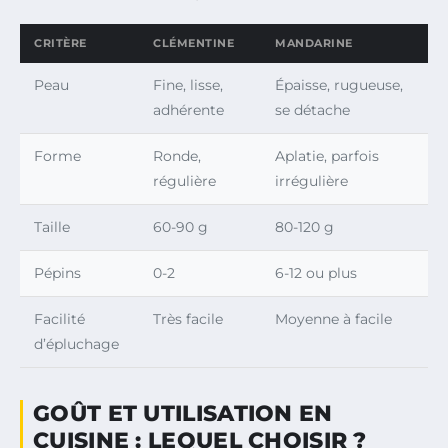
CRITÈRE
CLÉMENTINE
MANDARINE
Peau
Fine, lisse,
Épaisse, rugueuse,
adhérente
se détache
Forme
Ronde,
Aplatie, parfois
régulière
irrégulière
Taille
60-90 g
80-120 g
Pépins
0-2
6-12 ou plus
Facilité
Très facile
Moyenne à facile
d’épluchage
GOÛT ET UTILISATION EN
CUISINE : LEQUEL CHOISIR ?