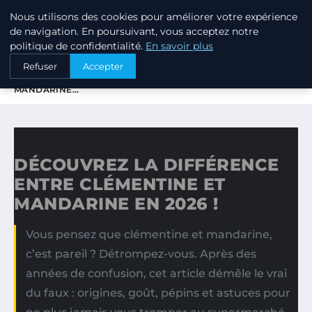
Nous utilisons des cookies pour améliorer votre expérience
PTIT ANNUAIRE
de navigation. En poursuivant, vous acceptez notre
politique de confidentialité.
En savoir plus
ACCUEIL
Refuser
Accepter
DÉCOUVREZ LA DIFFÉRENCE ENTRE CLÉMENTINE ET
MANDARINE…
DÉCOUVREZ LA DIFFÉRENCE
ENTRE CLÉMENTINE ET
MANDARINE EN 2026 !
Vous pensez que clémentine et mandarine,
c’est pareil ? Détrompez-vous. Après des
années de confusion, cet article démêle le vrai
du faux : origines, goût, pépins et astuces pour