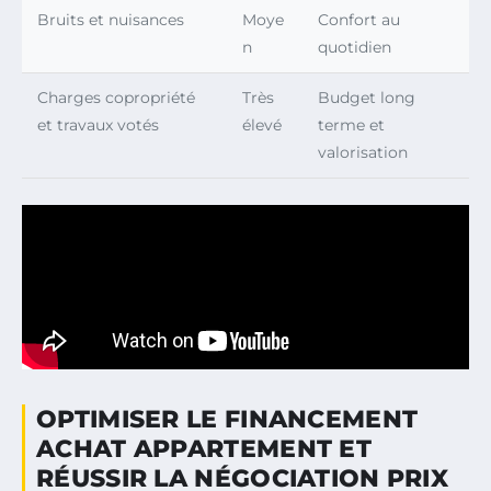
Bruits et nuisances
Moye
Confort au
n
quotidien
Charges copropriété
Très
Budget long
et travaux votés
élevé
terme et
valorisation
OPTIMISER LE FINANCEMENT
ACHAT APPARTEMENT ET
RÉUSSIR LA NÉGOCIATION PRIX