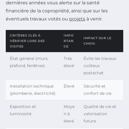
dernières années vous alerte sur la santé
financière de la copropriété, ainsi que sur les
éventuels travaux votés ou
projets
à venir.
CRITÈRES CLÉS À
IMPO
IMPACT SUR LE
VÉRIFIER LORS DES
RTAN
CHOIX
VISITES
CE
État général (murs,
Très
Évite les travaux
plafond, fenêtres)
élevé
coûteux
postachat
Installation technique
Élevé
Sécurité et
(plomberie, électricité)
confort de vie
Exposition et
Moye
Qualité de vie et
luminosité
n à
valorisation
élevé
future