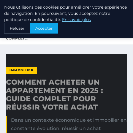
Nous utilisons des cookies pour améliorer votre expérience
PTIT ANNUAIRE
de navigation. En poursuivant, vous acceptez notre
politique de confidentialité.
En savoir plus
ACCUEIL
IMMOBILIER
Refuser
Accepter
COMMENT ACHETER UN APPARTEMENT EN 2025 : GUIDE
COMPLET…
IMMOBILIER
COMMENT ACHETER UN
APPARTEMENT EN 2025 :
GUIDE COMPLET POUR
RÉUSSIR VOTRE ACHAT
Dans un contexte économique et immobilier en
constante évolution, réussir un achat