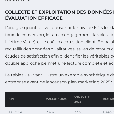
COLLECTE ET EXPLOITATION DES DONNÉES
ÉVALUATION EFFICACE
L’analyse quantitative repose sur le suivi de KPIs fo
taux de conversion, le taux d’engagement, la valeur à
Lifetime Value), et le coût d’acquisition client. En parall
recueillir des données qualitatives issues de retours 
études de satisfaction afin d’identifier les véritables 
double approche permet une lecture complète et éclai
Le tableau suivant illustre un exemple synthétique d
entreprise avant de lancer son plan marketing 2025 :
OBJECTIF
KPI
VALEUR 2024
REMAR
2025
Taux de
2,4%
3,5%
Besoin