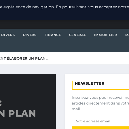
e expérience de navigation. En poursuivant, vous acceptez notre
DIVERS
DIVERS
FINANCE
GENERAL
IMMOBILIER
M
ENT ÉLABORER UN PLAN…
NEWSLETTER
Inscrivez-vous pour recevoir n
:
articles directement dans votr
mail.
N PLAN