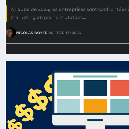
À l’aube de 2025, les entreprises sont confrontée
marketing en pleine mutation,…
•
NICOLAS BOYER
20 FÉVRIER 2026