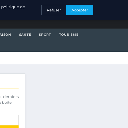
CONTACT
 politique de
Refuser
Accepter
AISON
SANTÉ
SPORT
TOURISME
os derniers
e boîte