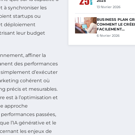
2025
et à synchroniser les
13 février 2026
oient startups ou
BUSINESS PLAN GRA
 et déploiement
COMMENT LE CRÉE
FACILEMENT…
trisant leur budget
6 février 2026
nnement, affiner la
rmanent des performances
lus simplement d’exécuter
rketing cohérent où
ng précis et mesurables.
 est à l’optimisation et
une approche
s performances passées,
ue l’IA générative et le
ncernant les enjeux de