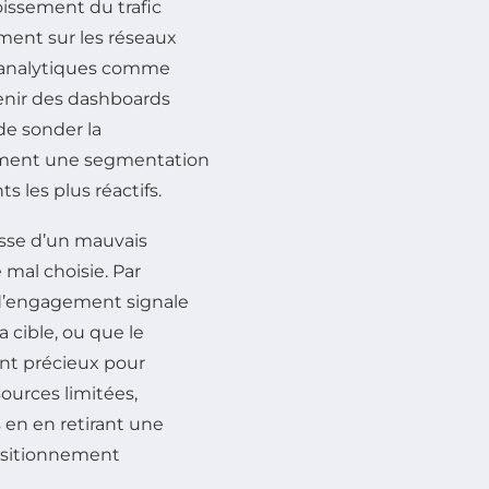
oissement du trafic
ment sur les réseaux
ls analytiques comme
enir des dashboards
 de sonder la
ement une segmentation
s les plus réactifs.
agisse d’un mauvais
mal choisie. Par
d’engagement signale
a cible, ou que le
nt précieux pour
sources limitées,
 en en retirant une
positionnement