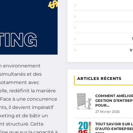
V
 un environnement
simultanés et des
ARTICLES RÉCENTS
, notamment avec
lle, redéfinit la manière
COMMENT AMÉLIOR
. Face à une concurrence
GESTION D’ENTREP
POUR…
s, il devient impératif
27 février 2026
keting et de bâtir un
t structuré. Cette
TOUT SAVOIR SUR 
D’AUTO-ENTREPRE
ne que sur la capacité à