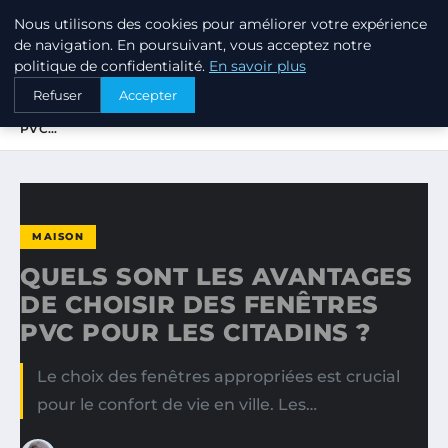
Nous utilisons des cookies pour améliorer votre expérience
PTIT ANNUAIRE
de navigation. En poursuivant, vous acceptez notre
politique de confidentialité.
En savoir plus
ACCUEIL
MAISON
Refuser
Accepter
QUELS SONT LES AVANTAGES DE CHOISIR DES FENÊTRES
PVC…
MAISON
QUELS SONT LES AVANTAGES
DE CHOISIR DES FENÊTRES
PVC POUR LES CITADINS ?
Le choix des fenêtres appropriées est crucial
pour le confort de vie en ville. Les…