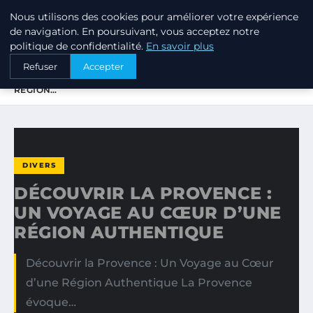
Nous utilisons des cookies pour améliorer votre expérience
PTIT ANNUAIRE
de navigation. En poursuivant, vous acceptez notre
politique de confidentialité.
En savoir plus
ACCUEIL
DIVERS
Refuser
Accepter
DÉCOUVRIR LA PROVENCE : UN VOYAGE AU CŒUR D’UNE
RÉGION…
DIVERS
DÉCOUVRIR LA PROVENCE :
UN VOYAGE AU CŒUR D’UNE
RÉGION AUTHENTIQUE
Découvrir la Provence : Un Voyage au Cœur
d’une Région Authentique La Provence
évoque…