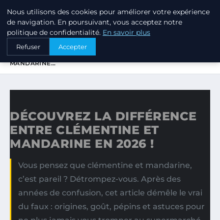
Nous utilisons des cookies pour améliorer votre expérience
PTIT ANNUAIRE
de navigation. En poursuivant, vous acceptez notre
politique de confidentialité.
En savoir plus
ACCUEIL
Refuser
Accepter
DÉCOUVREZ LA DIFFÉRENCE ENTRE CLÉMENTINE ET
MANDARINE…
DÉCOUVREZ LA DIFFÉRENCE
ENTRE CLÉMENTINE ET
MANDARINE EN 2026 !
Vous pensez que clémentine et mandarine,
c’est pareil ? Détrompez-vous. Après des
années de confusion, cet article démêle le vrai
du faux : origines, goût, pépins et astuces pour