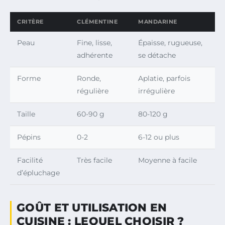
CRITÈRE
CLÉMENTINE
MANDARINE
Peau
Fine, lisse,
Épaisse, rugueuse,
adhérente
se détache
Forme
Ronde,
Aplatie, parfois
régulière
irrégulière
Taille
60-90 g
80-120 g
Pépins
0-2
6-12 ou plus
Facilité
Très facile
Moyenne à facile
d’épluchage
GOÛT ET UTILISATION EN
CUISINE : LEQUEL CHOISIR ?