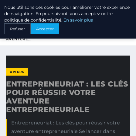
Nous utilisons des cookies pour améliorer votre expérience
PTIT ANNUAIRE
de navigation. En poursuivant, vous acceptez notre
politique de confidentialité.
En savoir plus
ACCUEIL
DIVERS
Refuser
Accepter
ENTREPRENEURIAT : LES CLÉS POUR RÉUSSIR VOTRE
AVENTURE…
DIVERS
ENTREPRENEURIAT : LES CLÉS
POUR RÉUSSIR VOTRE
AVENTURE
ENTREPRENEURIALE
Entrepreneuriat : Les clés pour réussir votre
aventure entrepreneuriale Se lancer dans