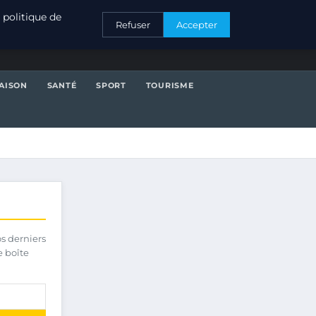
CONTACT
 politique de
Refuser
Accepter
AISON
SANTÉ
SPORT
TOURISME
os derniers
e boîte