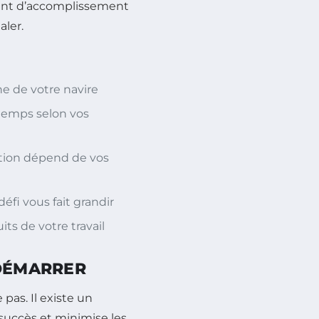
ment d’accomplissement
aler.
ne de votre navire
 temps selon vos
tion dépend de vos
éfi vous fait grandir
ts de votre travail
 DÉMARRER
pas. Il existe un
uccès et minimise les