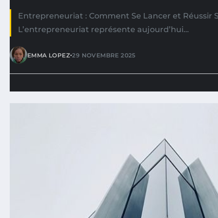
Entrepreneuriat : Comment Se Lancer et Réussir 
L’entrepreneuriat représente aujourd’hui…
•
EMMA LOPEZ
29 NOVEMBRE 2025