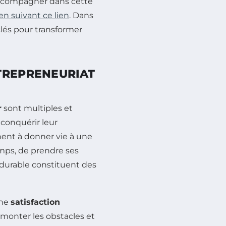
accompagner dans cette
en suivant ce lien
. Dans
clés pour transformer
TREPRENEURIAT
r
sont multiples et
 conquérir leur
hent à donner vie à une
temps, de prendre ses
 durable constituent des
une
satisfaction
rmonter les obstacles et