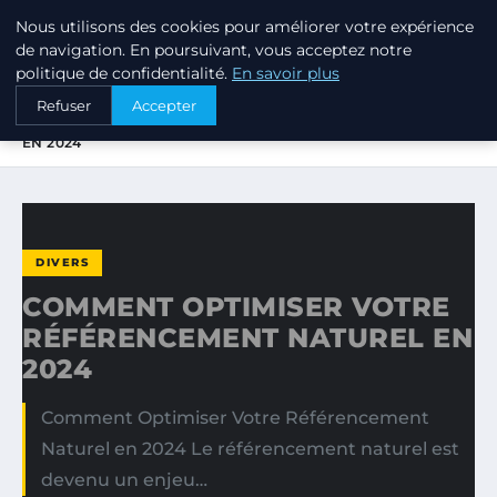
Nous utilisons des cookies pour améliorer votre expérience
PTIT ANNUAIRE
de navigation. En poursuivant, vous acceptez notre
politique de confidentialité.
En savoir plus
ACCUEIL
DIVERS
Refuser
Accepter
COMMENT OPTIMISER VOTRE RÉFÉRENCEMENT NATUREL
EN 2024
DIVERS
COMMENT OPTIMISER VOTRE
RÉFÉRENCEMENT NATUREL EN
2024
Comment Optimiser Votre Référencement
Naturel en 2024 Le référencement naturel est
devenu un enjeu…