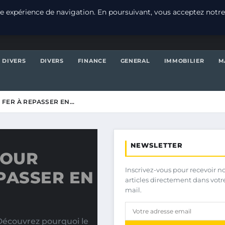
e expérience de navigation. En poursuivant, vous acceptez notre
DIVERS
DIVERS
FINANCE
GENERAL
IMMOBILIER
M
 FER À REPASSER EN…
NEWSLETTER
POUR
Inscrivez-vous pour recevoir n
PASSER EN
articles directement dans votr
mail.
 Découvrez pourquoi le