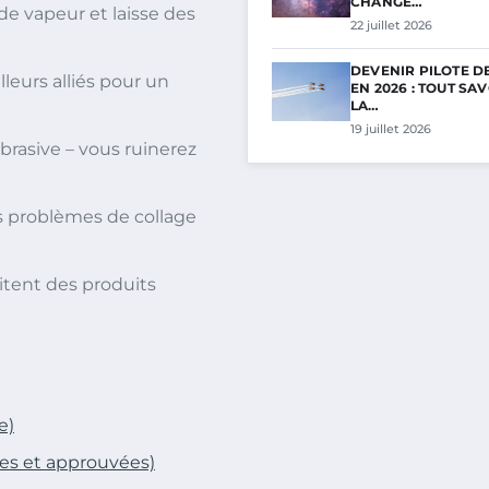
CHANGE…
s de vapeur et laisse des
22 juillet 2026
DEVENIR PILOTE D
leurs alliés pour un
EN 2026 : TOUT SA
LA…
19 juillet 2026
brasive – vous ruinerez
s problèmes de collage
itent des produits
e)
ées et approuvées)