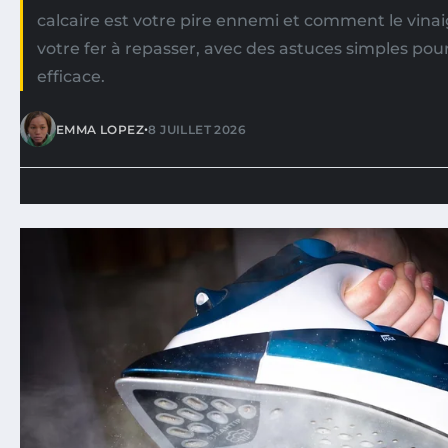
calcaire est votre pire ennemi et comment le vina
votre fer à repasser, avec des astuces simples pou
efficace.
•
EMMA LOPEZ
8 JUILLET 2026