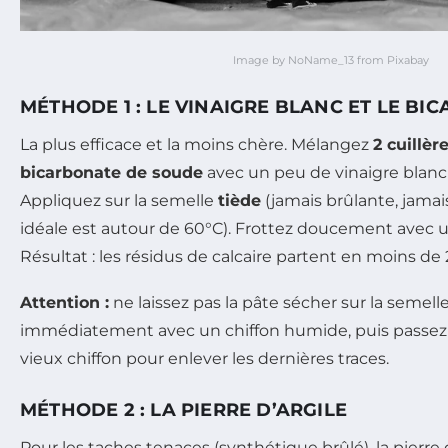
Image by NoName_13 from Pixabay
MÉTHODE 1 : LE VINAIGRE BLANC ET LE BI
La plus efficace et la moins chère. Mélangez
2 cuillèr
bicarbonate de soude
avec un peu de vinaigre blanc
Appliquez sur la semelle
tiède
(jamais brûlante, jamai
idéale est autour de 60°C). Frottez doucement avec un
Résultat : les résidus de calcaire partent en moins de
Attention :
ne laissez pas la pâte sécher sur la semell
immédiatement avec un chiffon humide, puis passez 
vieux chiffon pour enlever les dernières traces.
MÉTHODE 2 : LA PIERRE D’ARGILE
Pour les taches tenaces (synthétique brûlé), la pierre d