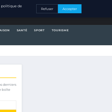
CONTACT
 politique de
Refuser
Accepter
AISON
SANTÉ
SPORT
TOURISME
os derniers
e boîte