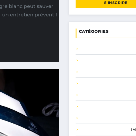
S'INSCRIRE
igre blanc peut sauver
r un entretien préventif
CATÉGORIES
I