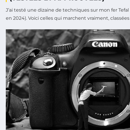
J’ai testé une dizaine de techniques sur mon fer Tefa
en 2024). Voici celles qui marchent vraiment, classées 