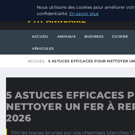
VENDREDI 7 AOÛT 2026
Nous utilisons des cookies pour améliorer votr
confidentialité.
En savoir plus
PTIT ANNUAIRE
ACCUEIL
ANIMAUX
BUSINESS
CUISINE
VÉHICULES
ACCUEIL
5 ASTUCES EFFICACES POUR NETTOYER UN
5 ASTUCES EFFICACES 
NETTOYER UN FER À RE
2026
Fini les traces brunes sur vos chemises blanches !