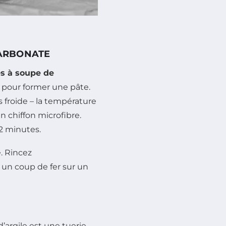
CARBONATE
es à soupe de
 pour former une pâte.
s froide – la température
 chiffon microfibre.
 2 minutes.
e. Rincez
un coup de fer sur un
’argile est une tuerie.